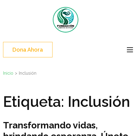
Skip
to
content
(Press
Enter)
Dona Ahora
Inicio
>
Inclusión
Etiqueta:
Inclusión
Transformando vidas,